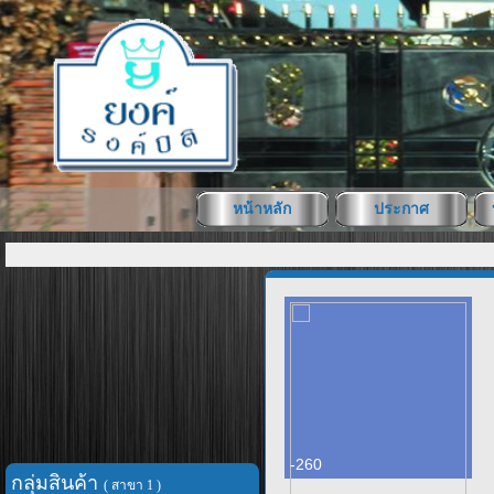
หน้าหลัก
ประกาศ
-260
กลุ่มสินค้า
( สาขา 1 )