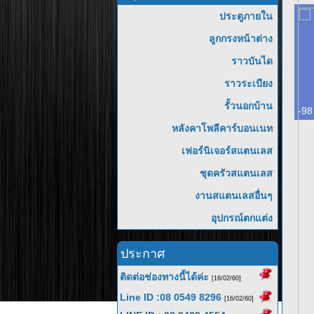
ประตูภายใน
ลูกกรงหน้าต่าง
ราวบันได
ราวระเบียง
รั้วนอกบ้าน
-98
หลังคาโพลีคาร์บอนเนท
เฟอร์นิเจอร์สแตนเลส
ชุดครัวสแตนเลส
งานสแตนเลสอื่นๆ
อุปกรณ์ตกแต่ง
ประกาศ
ติดต่อช่องทางนี้ได้ค่ะ
[16/02/60]
Line ID :08 0549 8296
[16/02/60]