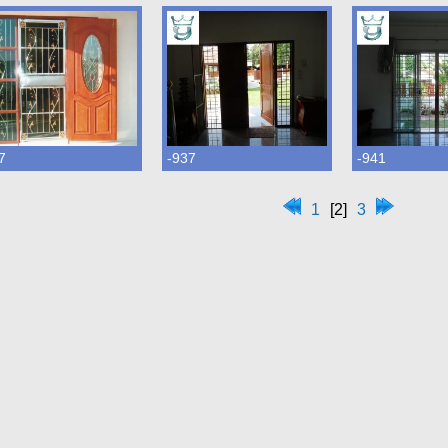
7
-937
-941
1
[2]
3