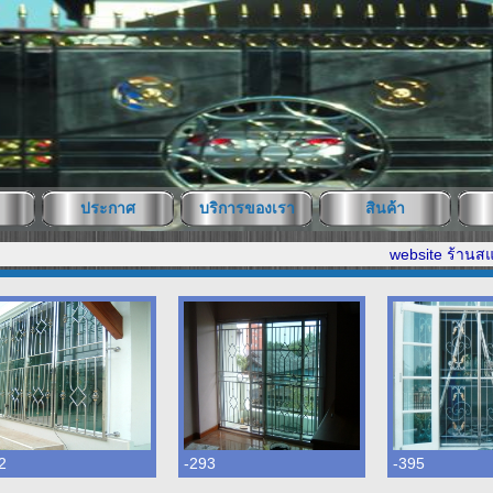
ประกาศ
บริการของเรา
สินค้า
website ร้านสแตนเล
2
-293
-395