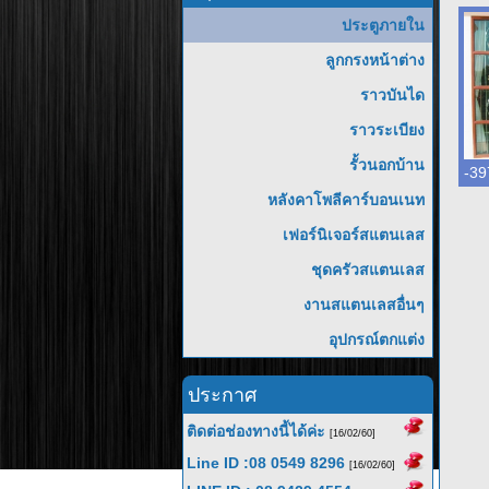
ประตูภายใน
ลูกกรงหน้าต่าง
ราวบันได
ราวระเบียง
รั้วนอกบ้าน
-39
หลังคาโพลีคาร์บอนเนท
เฟอร์นิเจอร์สแตนเลส
ชุดครัวสแตนเลส
งานสแตนเลสอื่นๆ
อุปกรณ์ตกแต่ง
ประกาศ
ติดต่อช่องทางนี้ได้ค่ะ
[16/02/60]
Line ID :08 0549 8296
[16/02/60]